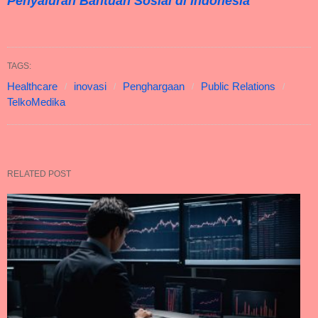
Penyaluran Bantuan Sosial di Indonesia
TAGS:
Healthcare
inovasi
Penghargaan
Public Relations
TelkoMedika
RELATED POST