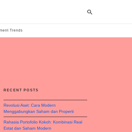
tment Trends
Ty
yo
se
qu
an
hit
ent
RECENT POSTS
Revolusi Aset: Cara Modern
Menggabungkan Saham dan Properti
Rahasia Portofolio Kokoh: Kombinasi Real
Estat dan Saham Modern