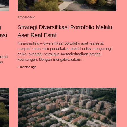
ECONOMY
g
Strategi Diversifikasi Portofolio Melalui
asi
Aset Real Estat
Immovesting – diversifikasi portofolio aset realestat
menjadi salah satu pendekatan efektif untuk mengurangi
i
risiko investasi sekaligus memaksimalkan potensi
alkan
keuntungan. Dengan mengalokasikan…
an
5 months ago