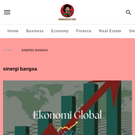
Home
Business
Economy
Finance
Real Estate
Sma
HOME
SINERGI BANGSA
sinergi bangsa