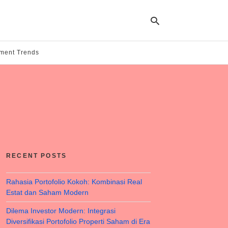
tment Trends
Ty
yo
se
qu
an
hit
ent
RECENT POSTS
Rahasia Portofolio Kokoh: Kombinasi Real
Estat dan Saham Modern
Dilema Investor Modern: Integrasi
Diversifikasi Portofolio Properti Saham di Era