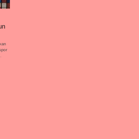
un
kan
spor
…