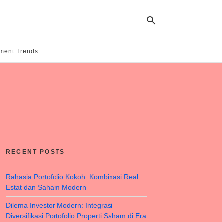
tment Trends
Ty
yo
se
qu
an
hit
ent
RECENT POSTS
Rahasia Portofolio Kokoh: Kombinasi Real
Estat dan Saham Modern
Dilema Investor Modern: Integrasi
Diversifikasi Portofolio Properti Saham di Era