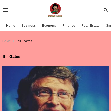
Home
Business
Economy
Finance
Real Estate
Sma
HOME
BILL GATES
Bill Gates