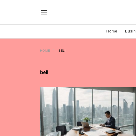
Home
Busi
HOME
BELI
beli