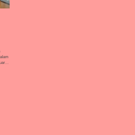
n
dalam
luar…