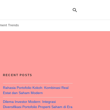
tment Trends
Ty
yo
se
qu
an
hit
ent
RECENT POSTS
Rahasia Portofolio Kokoh: Kombinasi Real
Estat dan Saham Modern
Dilema Investor Modern: Integrasi
Diversifikasi Portofolio Properti Saham di Era