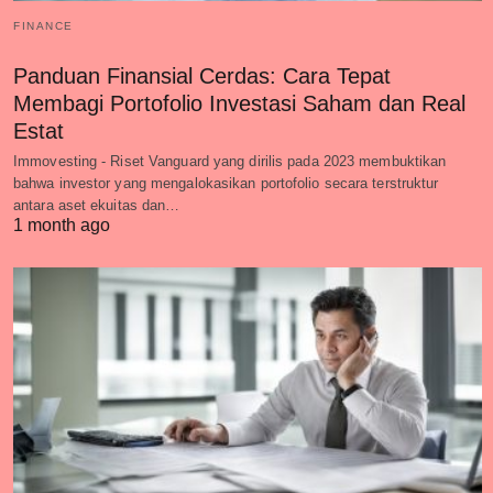
FINANCE
Panduan Finansial Cerdas: Cara Tepat
Membagi Portofolio Investasi Saham dan Real
Estat
Immovesting - Riset Vanguard yang dirilis pada 2023 membuktikan
bahwa investor yang mengalokasikan portofolio secara terstruktur
antara aset ekuitas dan…
1 month ago