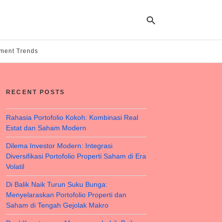
tment Trends
Ty
yo
RECENT POSTS
se
qu
an
hit
Rahasia Portofolio Kokoh: Kombinasi Real
ent
Estat dan Saham Modern
Dilema Investor Modern: Integrasi
Diversifikasi Portofolio Properti Saham di Era
Volatil
Di Balik Naik Turun Suku Bunga:
Menyelaraskan Portofolio Properti dan
Saham di Tengah Gejolak Makro