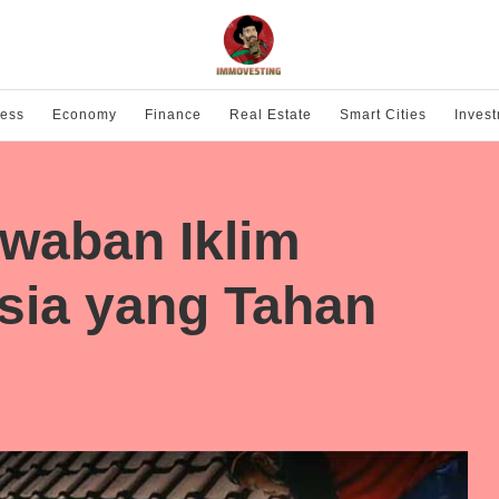
ness
Economy
Finance
Real Estate
Smart Cities
Inves
waban Iklim
sia yang Tahan