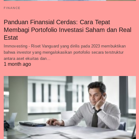
FINANCE
Panduan Finansial Cerdas: Cara Tepat
Membagi Portofolio Investasi Saham dan Real
Estat
Immovesting - Riset Vanguard yang dirilis pada 2023 membuktikan
bahwa investor yang mengalokasikan portofolio secara terstruktur
antara aset ekuitas dan…
1 month ago