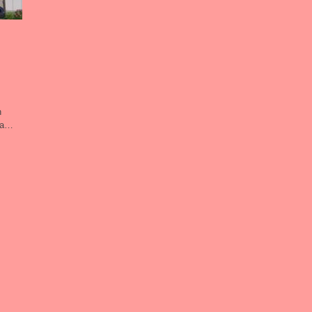
n
sa…