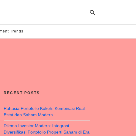
tment Trends
Ty
yo
se
qu
an
hit
ent
RECENT POSTS
Rahasia Portofolio Kokoh: Kombinasi Real
Estat dan Saham Modern
Dilema Investor Modern: Integrasi
Diversifikasi Portofolio Properti Saham di Era