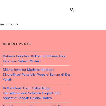
tment Trends
Ty
yo
RECENT POSTS
se
qu
an
hit
Rahasia Portofolio Kokoh: Kombinasi Real
ent
Estat dan Saham Modern
Dilema Investor Modern: Integrasi
Diversifikasi Portofolio Properti Saham di Era
Volatil
Di Balik Naik Turun Suku Bunga:
Menyelaraskan Portofolio Properti dan
Saham di Tengah Gejolak Makro