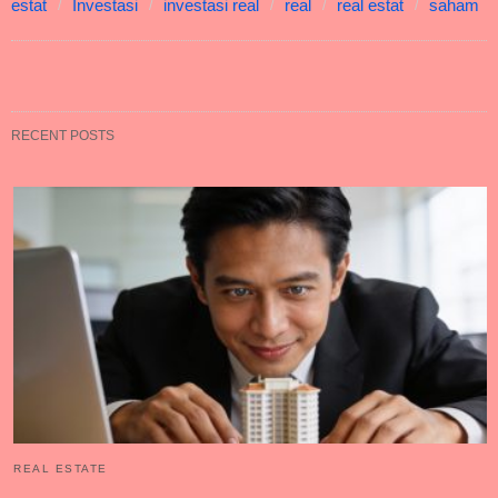
estat
Investasi
investasi real
real
real estat
saham
RECENT POSTS
REAL ESTATE