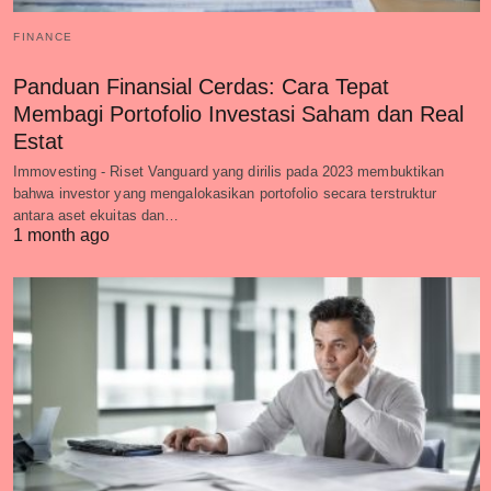
FINANCE
Panduan Finansial Cerdas: Cara Tepat
Membagi Portofolio Investasi Saham dan Real
Estat
Immovesting - Riset Vanguard yang dirilis pada 2023 membuktikan
bahwa investor yang mengalokasikan portofolio secara terstruktur
antara aset ekuitas dan…
1 month ago